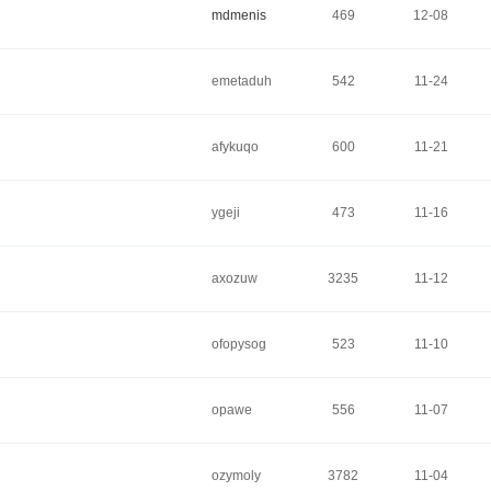
mdmenis
469
12-08
emetaduh
542
11-24
afykuqo
600
11-21
ygeji
473
11-16
axozuw
3235
11-12
ofopysog
523
11-10
opawe
556
11-07
ozymoly
3782
11-04