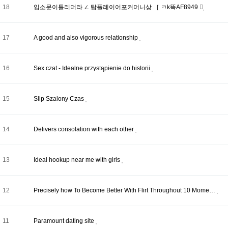
18
입소문이틀리더라 ∠ 탑플레이어포커머니상 ［ ㅋk똑AF8949
17
A good and also vigorous relationship
16
Sex czat - Idealne przystąpienie do historii
15
Slip Szalony Czas
14
Delivers consolation with each other
13
Ideal hookup near me with girls
12
Precisely how To Become Better With Flirt Throughout 10 Mome…
11
Paramount dating site