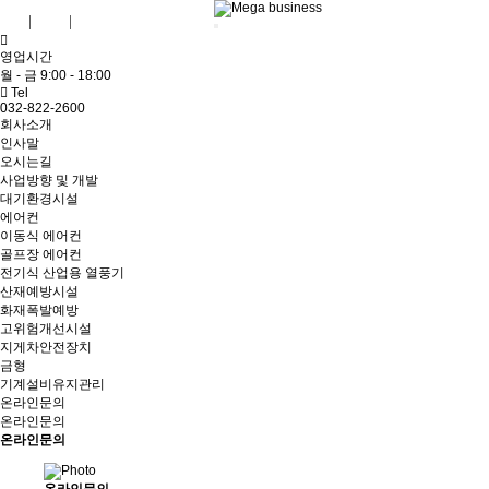
KR
ENG
English shopping mall
영업시간
월 - 금 9:00 - 18:00
Tel
032-822-2600
회사소개
인사말
오시는길
사업방향 및 개발
대기환경시설
에어컨
이동식 에어컨
골프장 에어컨
전기식 산업용 열풍기
산재예방시설
화재폭발예방
고위험개선시설
지게차안전장치
금형
기계설비유지관리
온라인문의
온라인문의
온라인문의