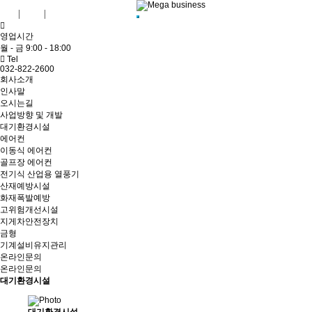
KR
ENG
English shopping mall
영업시간
월 - 금 9:00 - 18:00
Tel
032-822-2600
회사소개
인사말
오시는길
사업방향 및 개발
대기환경시설
에어컨
이동식 에어컨
골프장 에어컨
전기식 산업용 열풍기
산재예방시설
화재폭발예방
고위험개선시설
지게차안전장치
금형
기계설비유지관리
온라인문의
온라인문의
대기환경시설