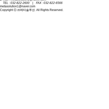
TEL : 032-822-2600 | FAX : 032-822-6566
metasolution1@naver.com
Copyright ⓒ ㈜메타솔루션. All Rights Reserved.