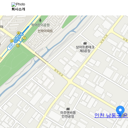
회사소개
인사말
오시는길
사업방향 및 개발
Home
회사소개
오시는길
오시는길
이 버전으로 페이지로 복구
수정기록 보기 종료
[2022-06-02 16:58:18 작성]
페이지 기록 입니다.
확대축소초기화
인천 남동구 은