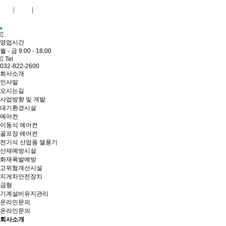
KR
ENG
English shopping mall
영업시간
월 - 금 9:00 - 18:00
Tel
032-822-2600
회사소개
인사말
오시는길
사업방향 및 개발
대기환경시설
에어컨
이동식 에어컨
골프장 에어컨
전기식 산업용 열풍기
산재예방시설
화재폭발예방
고위험개선시설
지게차안전장치
금형
기계설비유지관리
온라인문의
온라인문의
회사소개